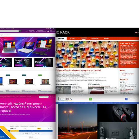
/multicom.lv/home/ru/
https://www.icpack.lv/
://www.shop2you.lv
https://online.lucidus.lv/