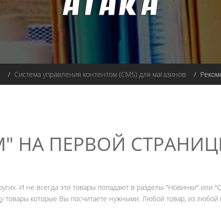
/
Система управления контентом (CMS) для магазинов
/ Рекомен
" НА ПЕРВОЙ СТРАНИЦЕ
гих. И не всегда эти товары попадают в разделы "Новинки" или "Ск
 товары которые Вы посчитаете нужными. Любой товар, из любой 