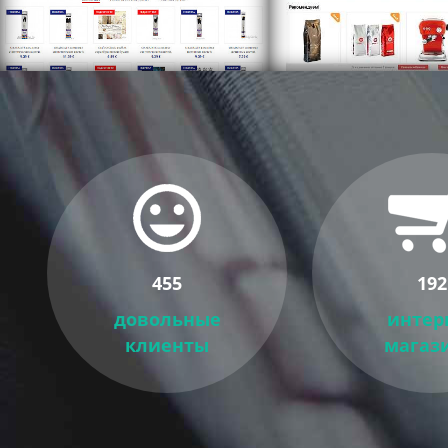
455
192
довольные
интер
клиенты
магаз