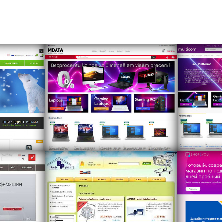
me/ru/
https://www.mdata.lv
https:/
t.lv
https://www.berguplacis.lv/
http