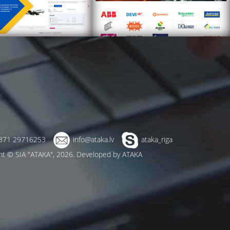
371 29716253
info@ataka.lv
ataka_riga
ht © SIA "ATAKA", 2026.
Developed by ATAKA