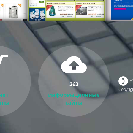
+
263
Copyrig
нет
информационные
ины
сайты