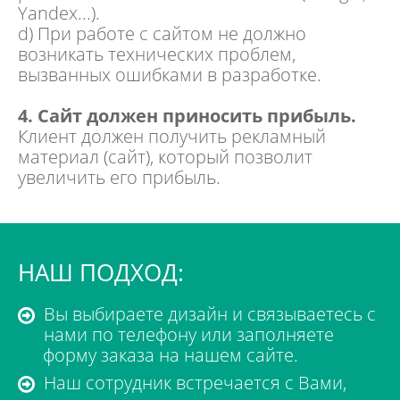
Yandex
...).
d) При работе с сайтом не должно
возникать технических проблем,
вызванных ошибками в разработке.
4. Сайт должен приносить прибыль.
Клиент должен получить рекламный
материал (сайт), который позволит
увеличить его прибыль.
НАШ ПОДХОД:
Вы выбираете дизайн и связываетесь с
нами по телефону или заполняете
форму заказа на нашем сайте.
Наш сотрудник встречается с Вами,